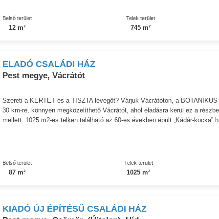
Belső terület
Telek terület
12 m²
745 m²
ELADÓ CSALÁDI HÁZ
Pest megye, Vácrátót
Szereti a KERTET és a TISZTA levegőt? Várjuk Vácrátóton, a BOTANIKUS 
30 km-re, könnyen megközelíthető Vácrátót, ahol eladásra kerül ez a részb
mellett. 1025 m2-es telken található az 60-es években épült „Kádár-kocka” há
Belső terület
Telek terület
87 m²
1025 m²
KIADÓ ÚJ ÉPÍTÉSŰ CSALÁDI HÁZ