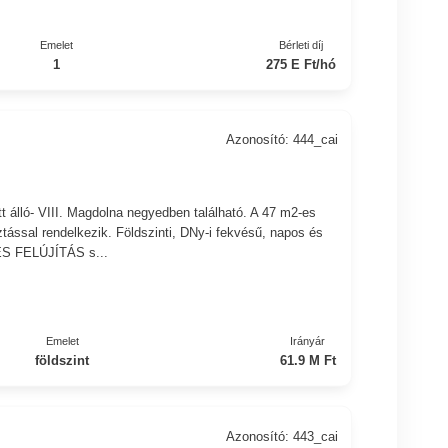
Emelet
Bérleti díj
1
275 E Ft/hó
Azonosító: 444_cai
 álló- VIII. Magdolna negyedben található. A 47 m2-es
tással rendelkezik. Földszinti, DNy-i fekvésű, napos és
JES FELÚJÍTÁS s...
Emelet
Irányár
földszint
61.9 M Ft
Azonosító: 443_cai