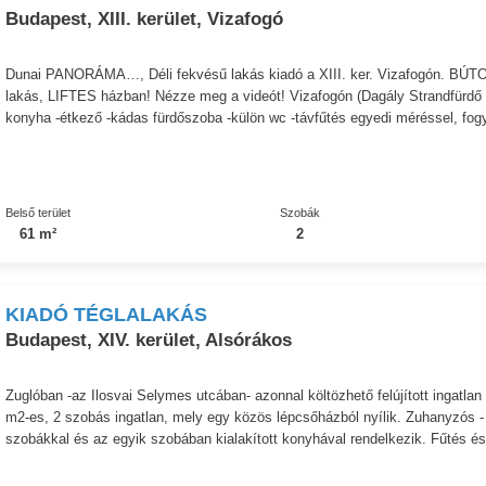
Budapest, XIII. kerület, Vizafogó
Dunai PANORÁMA…, Déli fekvésű lakás kiadó a XIII. ker. Vizafogón. B
lakás, LIFTES házban! Nézze meg a videót! Vizafogón (Dagály Strandfürdő 
konyha -étkező -kádas fürdőszoba -külön wc -távfűtés egyedi méréssel, fogya
Belső terület
Szobák
61 m²
2
KIADÓ TÉGLALAKÁS
Budapest, XIV. kerület, Alsórákos
Zuglóban -az Ilosvai Selymes utcában- azonnal költözhető felújított ingatlan
m2-es, 2 szobás ingatlan, mely egy közös lépcsőházból nyílik. Zuhanyzós - 
szobákkal és az egyik szobában kialakított konyhával rendelkezik. Fűtés és