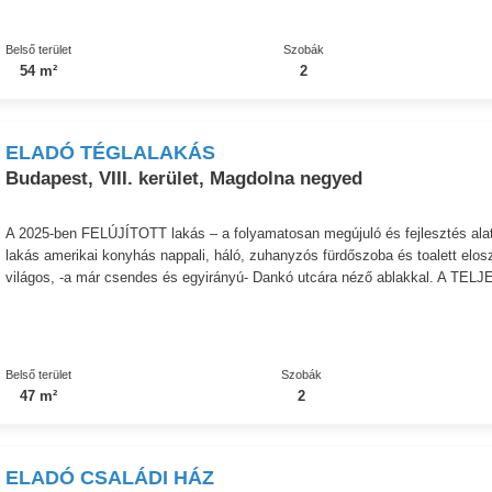
Belső terület
Szobák
54 m²
2
ELADÓ TÉGLALAKÁS
Budapest, VIII. kerület, Magdolna negyed
A 2025-ben FELÚJÍTOTT lakás – a folyamatosan megújuló és fejlesztés alatt
lakás amerikai konyhás nappali, háló, zuhanyzós fürdőszoba és toalett elosz
világos, -a már csendes és egyirányú- Dankó utcára néző ablakkal. A TEL
Belső terület
Szobák
47 m²
2
ELADÓ CSALÁDI HÁZ