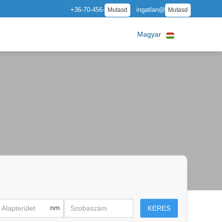
+36-70-456-
ingatlan@
Mutasd
Mutasd
Magyar
nm
KERES