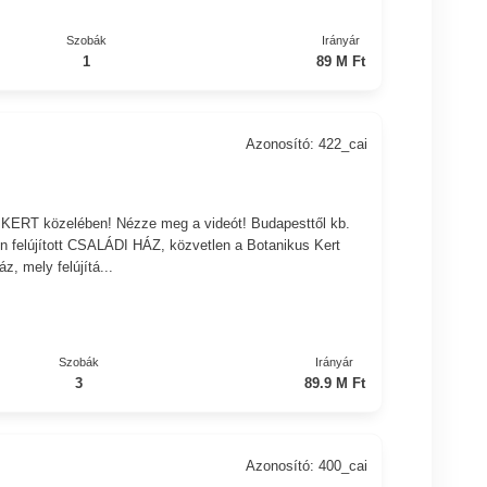
Szobák
Irányár
1
89 M Ft
Azonosító: 422_cai
KERT közelében! Nézze meg a videót! Budapesttől kb.
en felújított CSALÁDI HÁZ, közvetlen a Botanikus Kert
z, mely felújítá...
Szobák
Irányár
3
89.9 M Ft
Azonosító: 400_cai