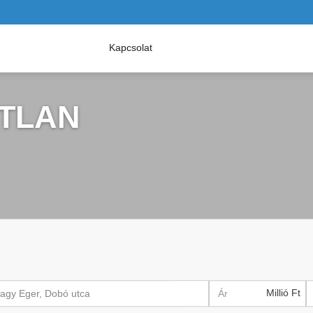
Kapcsolat
ATLAN
Millió Ft
 vagy Eger, Dobó utca