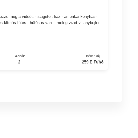
ézze meg a videót. - szigetelt ház - amerikai konyhás-
 klímás fűtés - hűtés is van. - meleg vizet villanybojler
Szobák
Bérleti díj
2
259 E Ft/hó