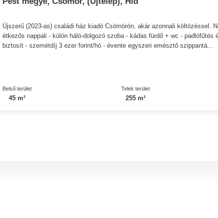
Pest megye, Csömör, (Újtelep), Híd
Újszerű (2023-as) családi ház kiadó Csömörön, akár azonnali költözéssel. N
étkezős nappali - külön háló-dolgozó szoba - kádas fürdő + wc - padlófűtés és
biztosít - szemétdíj 3 ezer forint/hó - évente egyszeri emésztő szippantá...
Belső terület
Telek terület
45 m²
255 m²