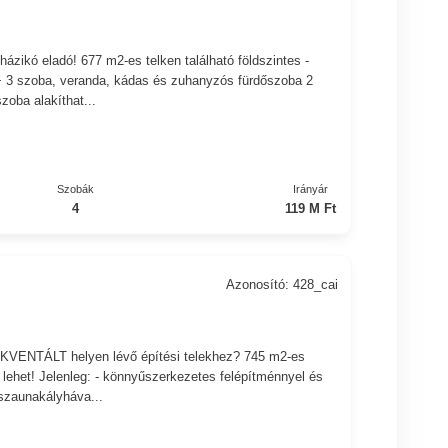
ázikó eladó! 677 m2-es telken található földszintes -
 + 3 szoba, veranda, kádas és zuhanyzós fürdőszoba 2
zoba alakíthat...
Szobák
Irányár
4
119 M Ft
Azonosító: 428_cai
FREKVENTÁLT helyen lévő építési telekhez? 745 m2-es
lehet! Jelenleg: - könnyűszerkezetes felépítménnyel és
 szaunakályháva...