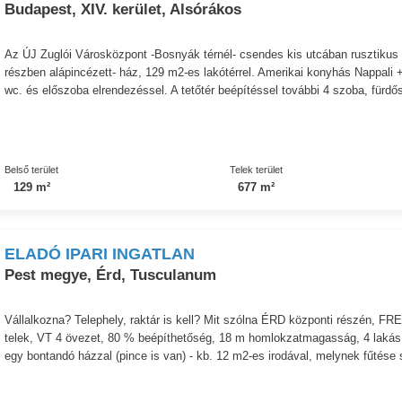
Budapest, XIV. kerület, Alsórákos
Az ÚJ Zuglói Városközpont -Bosnyák térnél- csendes kis utcában rusztikus h
részben alápincézett- ház, 129 m2-es lakótérrel. Amerikai konyhás Nappali
wc. és előszoba elrendezéssel. A tetőtér beépítéssel további 4 szoba, fürdős
Belső terület
Telek terület
129 m²
677 m²
ELADÓ IPARI INGATLAN
Pest megye, Érd, Tusculanum
Vállalkozna? Telephely, raktár is kell? Mit szólna ÉRD központi részén, 
telek, VT 4 övezet, 80 % beépíthetőség, 18 m homlokzatmagasság, 4 lakás 
egy bontandó házzal (pince is van) - kb. 12 m2-es irodával, melynek fűtése