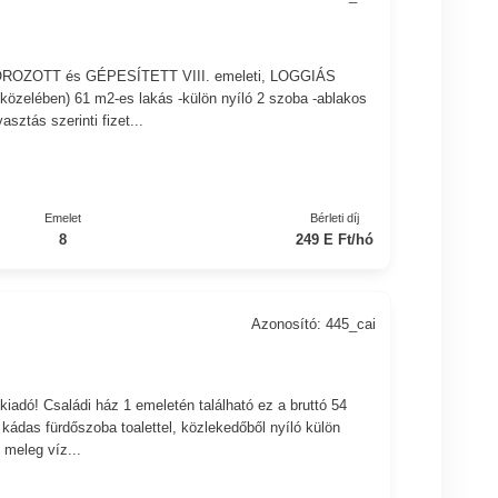
ÚTOROZOTT és GÉPESÍTETT VIII. emeleti, LOGGIÁS
közelében) 61 m2-es lakás -külön nyíló 2 szoba -ablakos
sztás szerinti fizet...
Emelet
Bérleti díj
8
249 E Ft/hó
Azonosító: 445_cai
 kiadó! Családi ház 1 emeletén található ez a bruttó 54
kádas fürdőszoba toalettel, közlekedőből nyíló külön
 meleg víz...