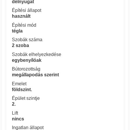
délnyugat
Építési állapot
használt
Építési mód
tégla
Szobák száma
2 szoba
Szobák elhelyezkedése
egybenyílóak
Bútorozottság
megállapodás szerint
Emelet
földszint.
Épület szintje
2.
Lift
nincs
Ingatlan állapot