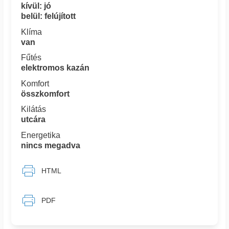
kívül: jó
belül: felújított
Klíma
van
Fűtés
elektromos kazán
Komfort
összkomfort
Kilátás
utcára
Energetika
nincs megadva
HTML
PDF