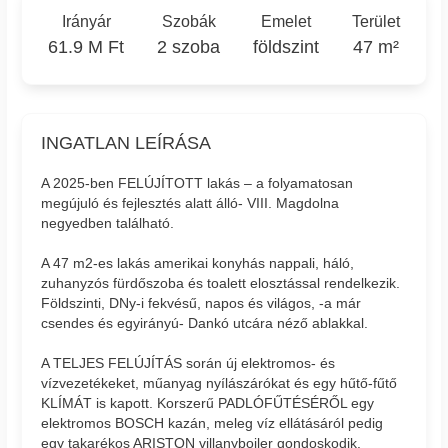
Irányár
Szobák
Emelet
Terület
61.9 M Ft
2 szoba
földszint
47 m²
INGATLAN LEÍRÁSA
A 2025-ben FELÚJÍTOTT lakás – a folyamatosan
megújuló és fejlesztés alatt álló- VIII. Magdolna
negyedben található.
A 47 m2-es lakás amerikai konyhás nappali, háló,
zuhanyzós fürdőszoba és toalett elosztással rendelkezik.
Földszinti, DNy-i fekvésű, napos és világos, -a már
csendes és egyirányú- Dankó utcára néző ablakkal.
A TELJES FELÚJÍTÁS során új elektromos- és
vízvezetékeket, műanyag nyílászárókat és egy hűtő-fűtő
KLÍMÁT is kapott. Korszerű PADLÓFŰTÉSÉRŐL egy
elektromos BOSCH kazán, meleg víz ellátásáról pedig
egy takarékos ARISTON villanybojler gondoskodik.