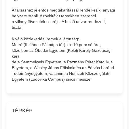
A társasház jelentős megtakarítással rendelkezik, anyagi
helyzete stabil. A rövidtávú tervekben szerepel
a villany fővezeték cseréje. A belső udvar rendezett,
tiszta.
Kiváló közlekedés, remek ellátottság:
Metró (II. János Pál pápa tér) kb. 10 perc sétára,
közelben az Óbudai Egyetem (Keleti Károly Gazdasági
kar)
de a Semmelweis Egyetem, a Pázmány Péter Katolikus
Egyetem, a Wesley János Főiskola és az Eötvös Loránd
Tudományegyetem, valamint a Nemzeti Közszolgálati
Egyetem (Ludovika Campus) sincs messze.
TÉRKÉP